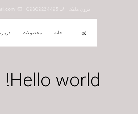
مزون ماهک
09309234495
mezonmahak1392@gmail.com
خانه
محصولات
درباره
Hello world!